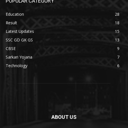
POPULAR CATEGORY
Education
28
Result
18
Latest Updates
15
SSC GD GK GS
13
CBSE
9
Sarkari Yojana
7
Technology
6
ABOUT US