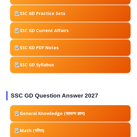
SSC GD Practice Sets
SSC GD Current Affairs
SSC GD PDF Notes
SSC GD Syllabus
SSC GD Question Answer 2027
General Knowledge (सामान्य ज्ञान)
Math (गणित)