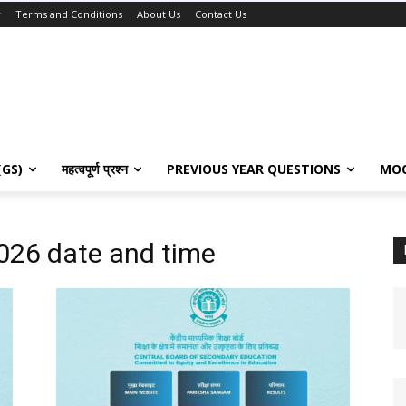
y
Terms and Conditions
About Us
Contact Us
 (GS)
महत्वपूर्ण प्रश्न
PREVIOUS YEAR QUESTION​S
MOC
2026 date and time