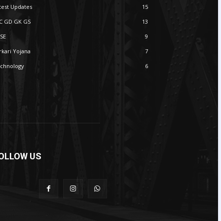
test Updates
15
C GD GK GS
13
SE
9
rkari Yojana
7
chnology
6
OLLOW US