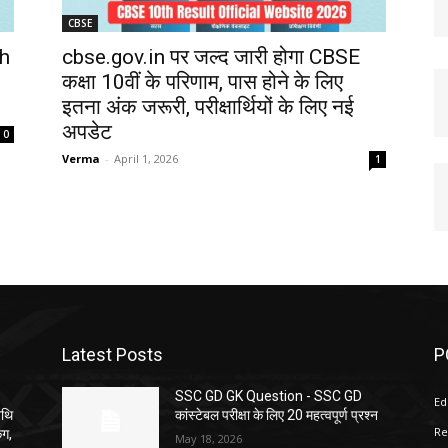
CBSE
h
cbse.gov.in पर जल्द जारी होगा CBSE
कक्षा 10वीं के परिणाम, पास होने के लिए
इतना अंक जरूरी, परीक्षार्थियों के लिए नई
अपडेट
0
Verma
-
April 1, 2026
1
Latest Posts
P
SSC GD GK Question ​- SSC GD
Ed
िथि
कांस्टेबल परीक्षा के लिए 20 महत्वपूर्ण प्रश्न
Re
ंग,
May 18, 2026