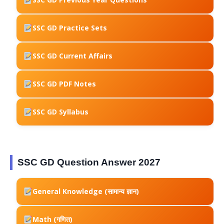
SSC GD Practice Sets
SSC GD Current Affairs
SSC GD PDF Notes
SSC GD Syllabus
SSC GD Question Answer 2027
General Knowledge (सामान्य ज्ञान)
Math (गणित)