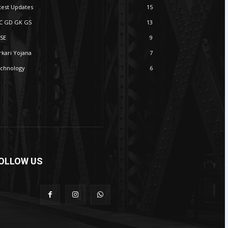
test Updates
15
C GD GK GS
13
SE
9
rkari Yojana
7
chnology
6
OLLOW US