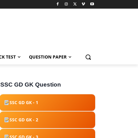
K TEST
QUESTION PAPER
SSC GD GK Question​
SSC GD GK - 1
SSC GD GK - 2
SSC GD GK - 3