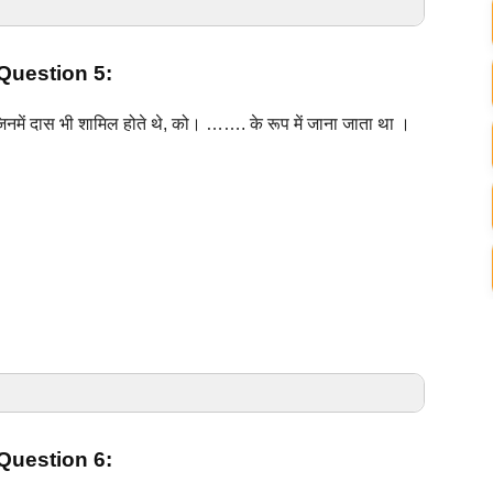
uestion 5:
रंथों की रचनाएँ हुई, उनको संगम साहित्य कहा जाता है।
ं जिनमें दास भी शामिल होते थे, को। ……. के रूप में जाना जाता था ।
त हुए थे-
uestion 6: