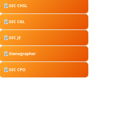
SSC CHSL
SSC CGL
SSC JE
Stenographer
SSC CPO