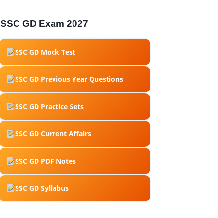
SSC GD Exam 2027
SSC GD Mock Test
SSC GD Previous Year Questions
SSC GD Practice Sets
SSC GD Current Affairs
SSC GD PDF Notes
SSC GD Syllabus