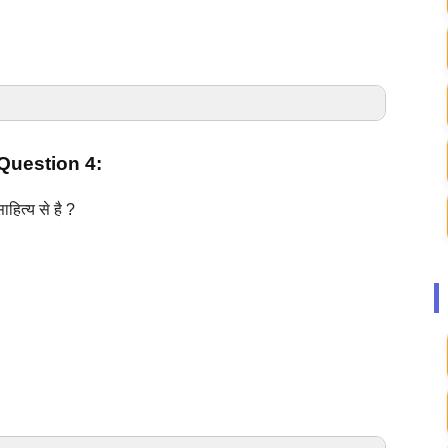
uestion 4:
निम्नलिखित हैं- द्रविड़, नागर व बेसर ।
हित्य से है ?